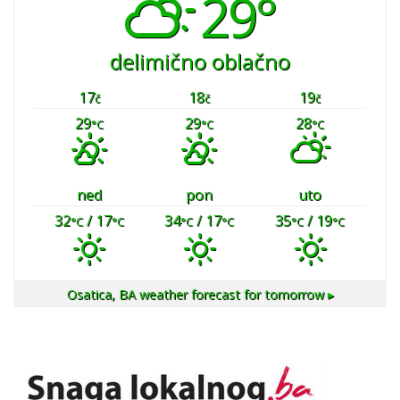
29°
delimično oblačno
17
18
19
č
č
č
29
29
28
°C
°C
°C
ned
pon
uto
32
/ 17
34
/ 17
35
/ 19
°C
°C
°C
°C
°C
°C
Osatica, BA
weather forecast for tomorrow ▸