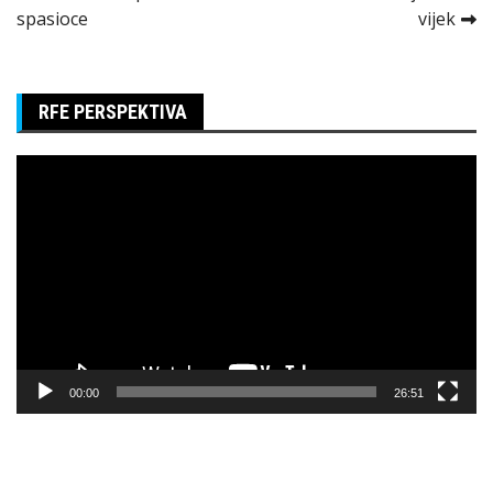
spasioce
vijek
članka
RFE PERSPEKTIVA
Pregledač
video
zapisa
00:00
26:51