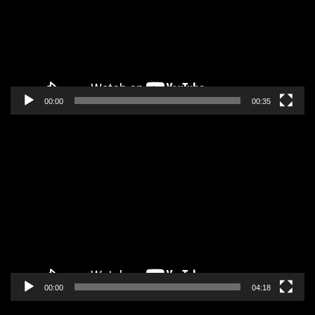
00:00
00:35
Pregledač
video
zapisa
00:00
04:18