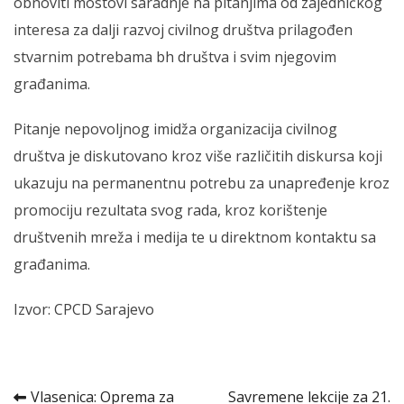
obnoviti mostovi saradnje na pitanjima od zajedničkog
interesa za dalji razvoj civilnog društva prilagođen
stvarnim potrebama bh društva i svim njegovim
građanima.
Pitanje nepovoljnog imidža organizacija civilnog
društva je diskutovano kroz više različitih diskursa koji
ukazuju na permanentnu potrebu za unapređenje kroz
promociju rezultata svog rada, kroz korištenje
društvenih mreža i medija te u direktnom kontaktu sa
građanima.
Izvor: CPCD Sarajevo
Kretanje
Vlasenica: Oprema za
Savremene lekcije za 21.