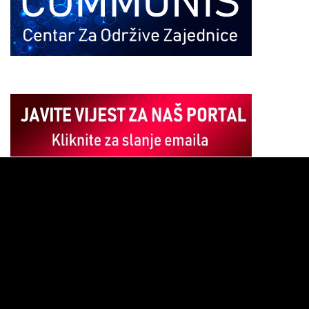
Pregledač
video
zapisa