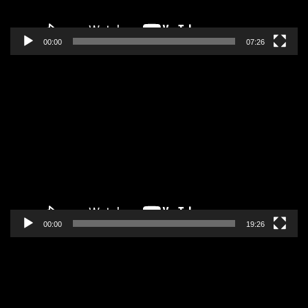
00:00
07:26
Pregledač
video
zapisa
00:00
19:26
Pregledač
video
zapisa