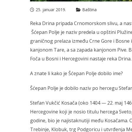
25. januar 2019.
Baština
Reka Drina pripada Crnomorskom slivu, a nast
Šćepan Polje je naziv predela u opštini Plužine
graničnog prelaza između Crne Gore i Bosne i
kanjonom Tare, a sa zapada kanjonom Pive. Bliz
Foča u Bosni i Hercegovini nastaje reka Drina.
A znate li kako je Šćepan Polje dobilo ime?
Šćepan Polje je dobilo naziv po hercegu Stefa
Stefan Vukčić Kosača (oko 1404 — 22. maj 146
Hercegovine koji je nosio titulu hercega Svet
godine, bio je najistaknutiji među Kosačama. Od
Trebinje, Klobuk, trg Podgoricu i utvrđenja Med