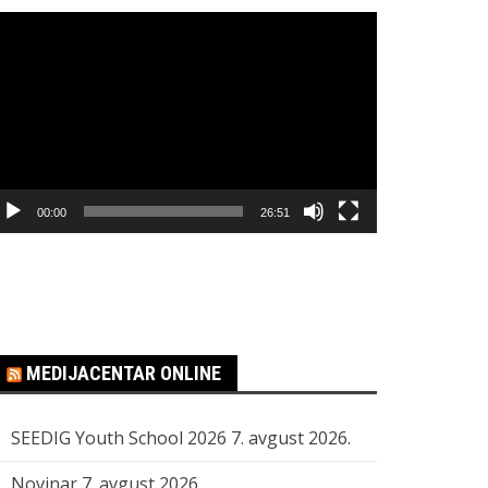
regledač
ideo
apisa
00:00
26:51
MEDIJACENTAR ONLINE
SEEDIG Youth School 2026
7. avgust 2026.
Novinar
7. avgust 2026.