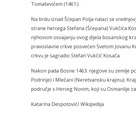
Tomaševićem (1461.)
Na brdu iznad Šćepan Polja nalazi se srednjov
strane hercega Stefana (Šćepana) Vukčića Kosa
njihovom osvajanju ovog dijela bosanskog kra
pravoslavne crkve posvećen Svetom Jovanu Kr
crkvu je sagradio Stefan Vukčić Kosača.
Nakon pada Bosne 1463. njegove su zemlje pos
Podrinje) i Mlečani (Neretvansku krajinu). Kr
područje s Herceg Novim, koji su Osmanlije za
Katarina Despotović/ Wikipedija