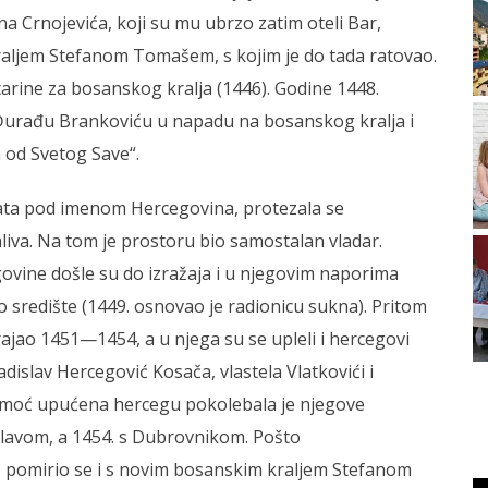
 Crnojevića, koji su mu ubrzo zatim oteli Bar,
raljem Stefanom Tomašem, s kojim je do tada ratovao.
tarine za bosanskog kralja (1446). Godine 1448.
Đurađu Brankoviću u napadu na bosanskog kralja i
 od Svetog Save“.
nata pod imenom Hercegovina, protezala se
iva. Na tom je prostoru bio samostalan vladar.
vine došle su do izražaja i u njegovim naporima
 središte (1449. osnovao je radionicu sukna). Pritom
trajao 1451—1454, a u njega su se upleli i hercegovi
adislav Hercegović Kosača, vlastela Vlatkovići i
pomoć upućena hercegu pokolebala je njegove
slavom, a 1454. s Dubrovnikom. Pošto
, pomirio se i s novim bosanskim kraljem Stefanom