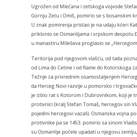
Ugrožen od Mlečana i zetskoga vojvode Stefana
Gornju Zetu i Omiš, pomirio se s bosanskim k
U znak pomirenja pristao je na udaju kćeri Ka
priklonio se Osmanlijama i srpskom despotu 
u manastiru Mileševa proglasio se „Hercegom
Teritorija pod njegovom vlašću, od tada poz
od Lima do Cetine i od Rame do Kotorskoga zal
Težnje za privrednim osamostaljenjem Hercego
da Herceg Novi razvije u pomorsko i trgovačko
je izbio rat s Kotorom i Dubrovnikom, koji je 
protivnici (kralj Stefan Tomaš, hercegov sin Vl
pojedini hercegovi vazali). Osmanska vojna 
protivnike pa se 1453. pomirio sa sinom Vladi
su Osmanlije počele upadati u njegovu zemlju