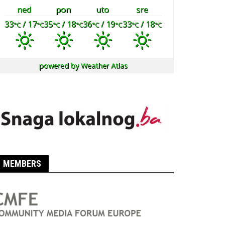
ned
pon
uto
sre
33
/ 17
35
/ 18
36
/ 19
33
/ 18
°C
°C
°C
°C
°C
°C
°C
°C
powered by
Weather Atlas
MEMBERS