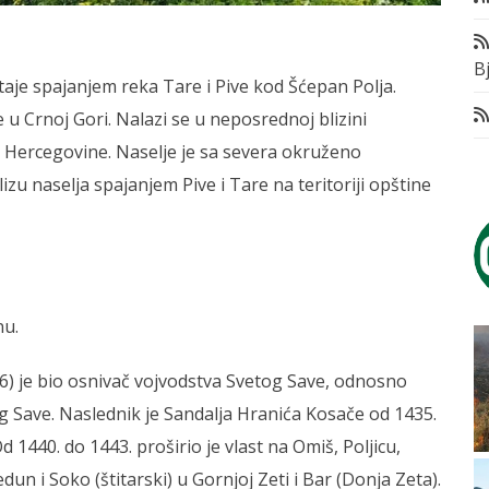
Bj
aje spajanjem reka Tare i Pive kod Šćepan Polja.
 u Crnoj Gori. Nalazi se u neposrednoj blizini
 Hercegovine. Naselje je sa severa okruženo
u naselja spajanjem Pive i Tare na teritoriji opštine
nu.
6) je bio osnivač vojvodstva Svetog Save, odnosno
og Save. Naslednik je Sandalja Hranića Kosače od 1435.
 1440. do 1443. proširio je vlast na Omiš, Poljicu,
un i Soko (štitarski) u Gornjoj Zeti i Bar (Donja Zeta).