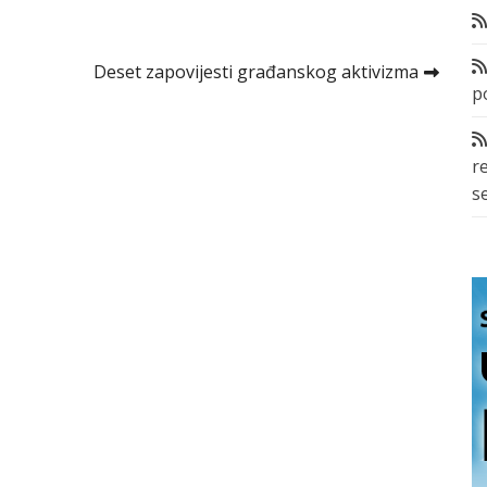
Deset zapovijesti građanskog aktivizma
p
r
s