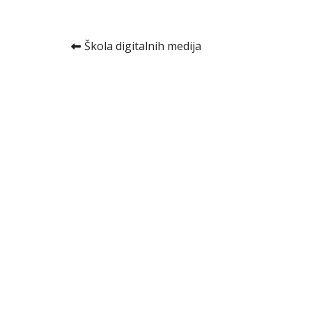
Kretanje
Škola digitalnih medija
članka