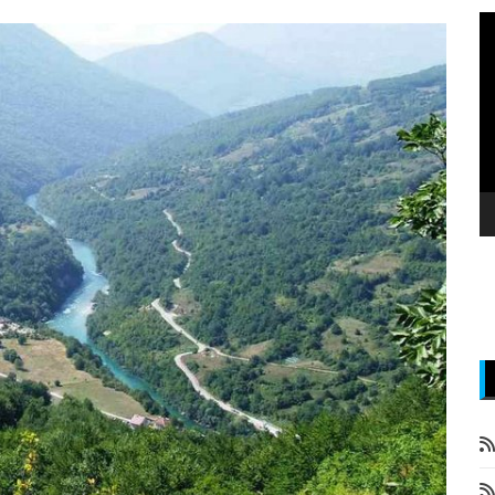
P
v
z