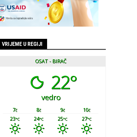
VRIJEME U REGIJI
OSAT - BIRAČ
22°
vedro
7
8
9
10
č
č
č
č
23
24
25
27
°C
°C
°C
°C